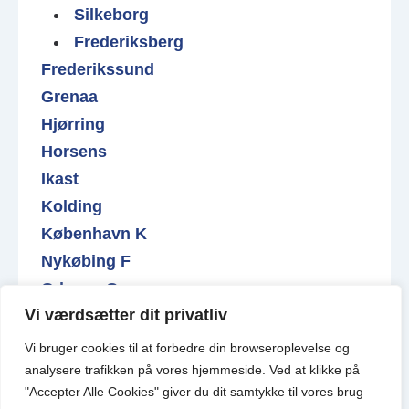
Silkeborg
Frederiksberg
Frederikssund
Grenaa
Hjørring
Horsens
Ikast
Kolding
København K
Nykøbing F
Odense C
Vi værdsætter dit privatliv
Roskilde
Varde
Vi bruger cookies til at forbedre din browseroplevelse
og
Valby
analysere
trafikken
på
vores
hjemmeside
.
Ved at klikke på
"Accepter Alle Cookies" giver du dit samtykke til vores brug