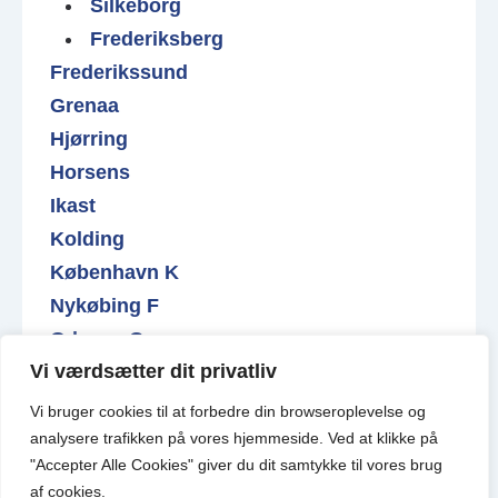
Silkeborg
Frederiksberg
Frederikssund
Grenaa
Hjørring
Horsens
Ikast
Kolding
København K
Nykøbing F
Odense C
Vi værdsætter dit privatliv
Roskilde
Varde
Vi bruger cookies til at forbedre din browseroplevelse
og
Valby
analysere
trafikken
på
vores
hjemmeside
.
Ved at klikke på
"Accepter Alle Cookies" giver du dit samtykke til vores brug
af cookies.