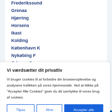
Frederikssund
Grenaa
Hjørring
Horsens
Ikast
Kolding
København K
Nykøbing F
Odense C
Vi værdsætter dit privatliv
Roskilde
Varde
Vi bruger cookies til at forbedre din browseroplevelse
og
Valby
analysere
trafikken
på
vores
hjemmeside
.
Ved at klikke på
"Accepter Alle Cookies" giver du dit samtykke til vores brug
af cookies.
Tilpas
Afvis
Accepter alle