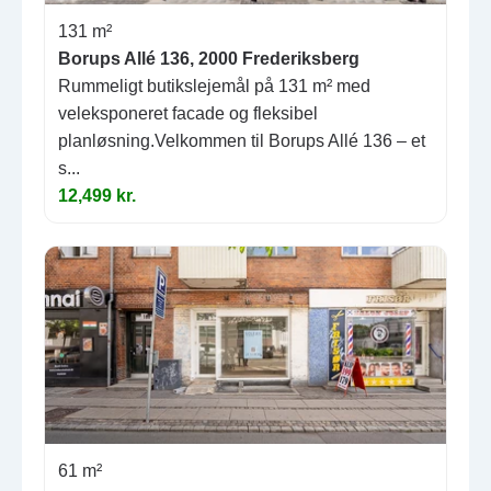
131 m²
Borups Allé 136, 2000 Frederiksberg
Rummeligt butikslejemål på 131 m² med
veleksponeret facade og fleksibel
planløsning.Velkommen til Borups Allé 136 – et
s...
12,499 kr.
61 m²