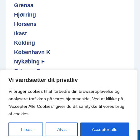
Grenaa
Hjørring
Horsens
Ikast
Kolding
København K
Nykøbing F
Odense C
Vi værdsætter dit privatliv
Roskilde
Varde
Vi bruger cookies til at forbedre din browseroplevelse
og
Valby
analysere
trafikken
på
vores
hjemmeside
.
Ved at klikke på
"Accepter Alle Cookies" giver du dit samtykke til vores brug
af cookies.
Tilpas
Afvis
Accepter alle