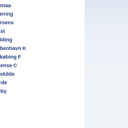
enaa
ørring
rsens
ast
lding
benhavn K
købing F
ense C
skilde
rde
lby