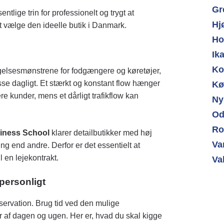
Gr
lige trin for professionelt og trygt at
Hj
t vælge den ideelle butik i Danmark.
Ho
Ik
Ko
vægelsesmønstrene for fodgængere og køretøjer,
sse dagligt. Et stærkt og konstant flow hænger
Kø
e kunder, mens et dårligt trafikflow kan
Ny
Od
Ro
iness School
klarer detailbutikker med høj
Va
ing end andre. Derfor er det essentielt at
l en lejekontrakt.
Va
personligt
bservation. Brug tid ved den mulige
r af dagen og ugen. Her er, hvad du skal kigge