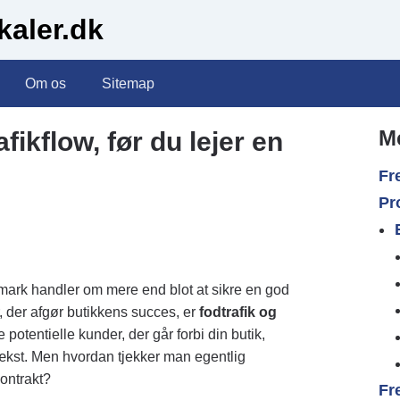
kaler.dk
Om os
Sitemap
M
fikflow, før du lejer en
Fr
Pr
anmark handler om mere end blot at sikre en god
r, der afgør butikkens succes, er
fodtrafik og
re potentielle kunder, der går forbi din butik,
vækst. Men hvordan tjekker man egentlig
kontrakt?
Fr