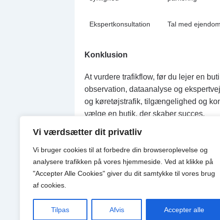
Ekspertkonsultation
Tal med ejendo
Konklusion
At vurdere trafikflow, før du lejer en b
observation, dataanalyse og ekspertve
og køretøjstrafik, tilgængelighed og ko
vælge en butik, der skaber succes.
Vi værdsætter dit privatliv
Categories:
Uncategorized
Vi bruger cookies til at forbedre din browseroplevelse
og
analysere
trafikken
på
vores
hjemmeside
.
Ved at klikke på
"Accepter Alle Cookies" giver du dit samtykke til vores brug
Previous Post:
Fra København til Odense:
af cookies.
Next Post:
Leje af lager 2025: når virkso
Tilpas
Afvis
Accepter alle