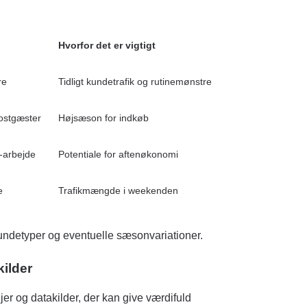
Hvorfor det er vigtigt
re
Tidligt kundetrafik og rutinemønstre
kostgæster
Højsæson for indkøb
-arbejde
Potentiale for aftenøkonomi
e
Trafikmængde i weekenden
undetyper og eventuelle sæsonvariationer.
kilder
jer og datakilder, der kan give værdifuld