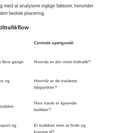
g med at analysere vigtige faktorer, herunder
 den bedste placering.
til
trafikflow
Centrale spørgsmål
 flere gange
Hvornår er der mest fodtrafik?
ps og
Hvornår er de travleste
tidspunkter?
Hvor travle er lignende
butikker
butikker?
nsport og
Er butikken nem at finde og
komme til?