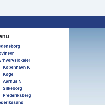
enu
edensborg
ovinser
Erhvervslokaler
København K
Køge
Aarhus N
Silkeborg
Frederiksberg
ederikssund