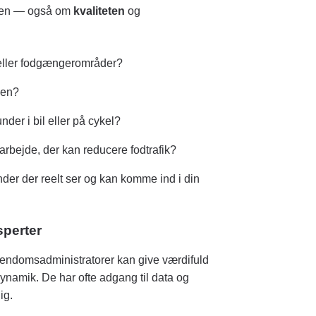
gden — også om
kvaliteten
og
 eller fodgængerområder?
den?
nder i bil eller på cykel?
jarbejde, der kan reducere fodtrafik?
der der reelt ser og kan komme ind i din
sperter
endomsadministratorer kan give værdifuld
dynamik. De har ofte adgang til data og
ig.