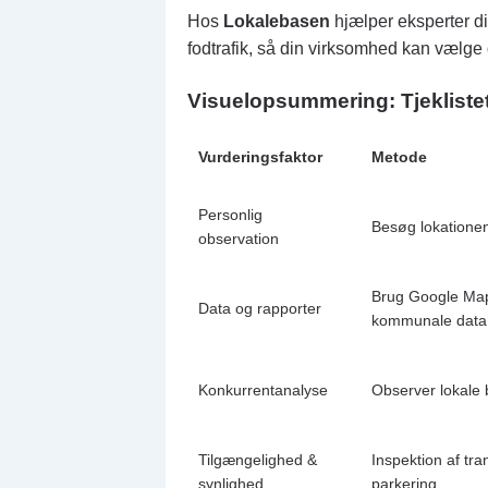
Hos
Lokalebasen
hjælper eksperter di
fodtrafik, så din virksomhed kan vælge
Visuel
opsummering
:
Tjekliste
Vurderingsfaktor
Metode
Personlig
Besøg lokationen
observation
Brug Google Ma
Data og rapporter
kommunale data
Konkurrentanalyse
Observer lokale 
Tilgængelighed &
Inspektion af tra
synlighed
parkering