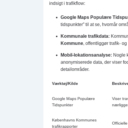
indsigt i trafikflow:
Google Maps Populære Tidspu
tidspunkter” til at se, hvornår om
Kommunale trafikdata:
Kommune
Kommune
, offentliggør trafik- 
Mobil-lokationsanalyse:
Nogle k
anonymiserede data, der viser f
detailområder.
Værktøj/Kilde
Beskriv
Google Maps Populære
Viser tra
Tidspunkter
nærligge
Københavns Kommunes
Officiell
trafikrapporter