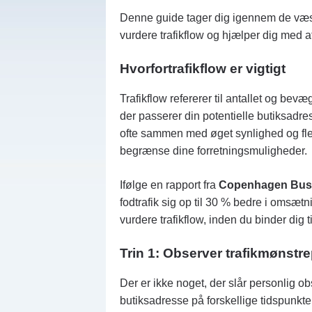
Denne guide tager dig igennem de væsent
vurdere trafikflow og hjælper dig med a
Hvorfor
trafikflow
er
vigtigt
Trafikflow refererer til antallet og be
der passerer din potentielle butiksadre
ofte sammen med øget synlighed og fler
begrænse dine forretningsmuligheder.
Ifølge en rapport fra
Copenhagen Bus
fodtrafik sig op til 30 % bedre i omsætn
vurdere trafikflow, inden du binder dig ti
Trin 1: Observer
trafikmønstre
Der er ikke noget, der slår personlig o
butiksadresse på forskellige tidspunkte