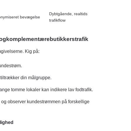
Dybtgående, realtids
onymiseret bevægelse
trafikflow
og
komplementære
butikkers
trafik
givelserne. Kig på:
undestrøm.
tiltrækker din målgruppe.
ge tomme lokaler kan indikere lav fodtrafik.
 og observer kundestrømmen på forskellige
lighed