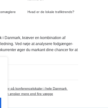
msmæglere
Hvad er de lokale trafiktrends?
utik i Danmark, kræver en kombination af
jledning. Ved nøje at analysere fodgænger-
nkurrenter øger du markant dine chancer for at
 Priser på konferencelokaler i hele Danmark
mheden ønsker mere end fire vægge