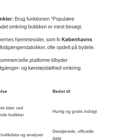
nkter:
Brug funktionen “Populære
rådet omkring butikken er mest besøgt.
rnes hjemmesider, som fx
Københavns
og fodgængerstatsikker, ofte opdelt på bydele.
ommercielle platforme tilbyder
odgænger- og køretøjstæthed omkring
else
Bedst til
vle tider ved
Hurtig og gratis indsigt
nde butikker
Detaljerede, officielle
e trafikdata og analyser
data